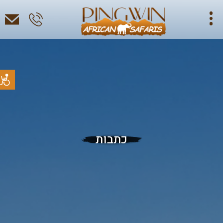
כתבות