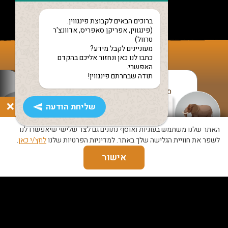
ברוכים הבאים לקבוצת פינגווין.
(פינגווין, אפריקן סאפריס, אדוונצ'ר
טרוול)
מעוניינים לקבל מידע?
כתבו לנו כאן ונחזור אליכם בהקדם
האפשרי.
תודה שבחרתם פינגווין!
סליחה שקצת באיחור
×
תודה רבה לאפריקן ספאריס
שליחת הודעה
להשארת פרטים
ובמיוחד לניר, תודה רבה על טיול
מדהים!
האתר שלנו משתמש בעוגיות ואוסף נתונים גם לצד שלישי שיאפשרו לנו
תודה ענקית על כל הזמן
לשפר את חוויית הגלישה שלך באתר. למדיניות הפרטיות שלנו
לחץ/י כאן
.
והמאמץ שהשקעת בארגון הטיול
אישור
המדהים הזה, הייתה חוויה
מדהימה ונהנינו לחלוטין.
תודה שהפכת את הטיול לכל כך
חוויתי ומיוחד.
אירנה