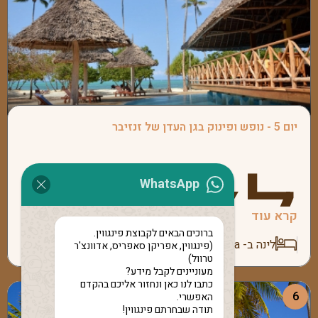
החוויות
לטיסת
לספארי
למלון.
העוצמת
בוש
יום 5 - נופש ופינוק בגן העדן של זנזיבר
לאחר
נוסף
WhatsApp
קרא עוד
היום
ברוכים הבאים לקבוצת פינגווין.
של
לינה ב- Neptune Pwani Beach Resort & Spa
(פינגווין, אפריקן סאפריס, אדוונצ'ר
טרוול)
מעוניינים לקבל מידע?
כתבו לנו כאן ונחזור אליכם בהקדם
6
האפשרי.
תודה שבחרתם פינגווין!