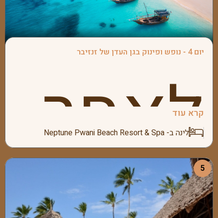
התעופה
המוקדמ
ונצא
יום 4 - נופש ופינוק בגן העדן של זנזיבר
לאחר
בזנזיבר
קרא עוד
נצא
לינה ב- Neptune Pwani Beach Resort & Spa
בהסעה
5