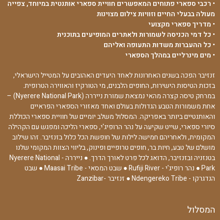
• רכבי ספארי פתוחים המאפשרים חוויית ספארי אותנטית במיוחד, צפייה
מעולה בבעלי החיים וזוויות צילום מצוינות
• מדריך ספארי מקצועי
• כל דמי הכניסה לשמורות ולאתרים המופיעים בתוכנית
• כל ההעברות משדות התעופה ואליהם
• מים מינרליים במהלך הספארי
זנזיבר הפכה בשנים האחרונות לאחד היעדים האהובים על המטייל הישראלי,
בזכות הטיסות הישירות, החופים הלבנים, מי הטורקיז והאווירה הטרופית.
במרחק טיסה קצרה מהאי נמצאת שמורת נייררה (Nyerere National Park) –
אחת משמורות הטבע הגדולות בעולם ואחד מאזורי הספארי הפראיים
והאותנטיים ביותר באפריקה. המסלול משלב יומיים של חוויית ספארי הכוללת
סיורי ספארי, שייט שקיעה על נהר הרופיג'י, ספארי הליכה ומפגש עם הקהילה
המקומית, ולאחריהם חמישה לילות של חופשת הכל כלול בזנזיבר. זהו שילוב
מושלם של טבע, חיות בר, חופים טרופיים ופינוק, בליווי הצוות המקומי שלנו
בטנזניה ובזנזיבר, הדואג לכל פרט לאורך הדרך. ● נייררה - Nyerere National
Park ● נהר רופיג'י - Rufiji River ● שבט המסאי - Maasai Tribe ● שבט
הנדגרקו - Ndengereko Tribe ● זנזיבר -Zanzibar
המסלול