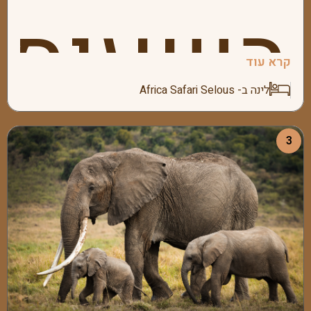
בזנזיבר
בשעות
קרא עוד
נפגוש
לינה ב- Africa Safari Selous
3
הבוקר
את