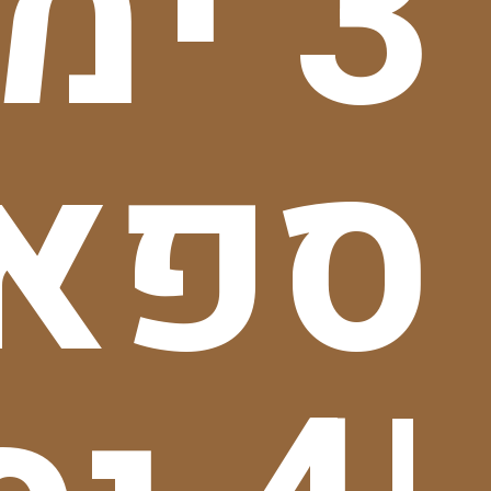
3 ימ
ספאר