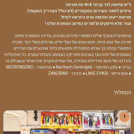
ג'יפ טויוטה לנד קרוזר 4×4 נוח ומרווח
טיפים לנותני השירות המקומיים (לא כולל המדריך המקומי)
פגישת ייעוץ והכוונה טרם היציאה לטיול
ועוד מלא פינוקים וצ'ופרים כמיטב המסורת שלנו !
מוזמנים להצטרף אלינו לספארי מדהים בטנזניה, מדינה המספרת סיפור
מרהיב של טבע פראי, מגוון עצום של בעלי חיים, טורפים ובעלי כנף. תכנית
הספארי נבנתה כך שהיא מזמנת לנו מפגשים בלתי אמצעיים עם העדרים
העצומים של חיות הבר בערבות אפריקה העצומה והבלתי נגמרת, כל זאת בליווי
והדרכה של מיטב מדריכינו בטנזניה, אלו שחיים מקרוב את האזור ובשבילם זה
הבית. ● צפון הסרנגטי - Northern Serengeti ● נגורונגורו - NGORONGORO
● אגם אייסי - LAKE EYASI ● זנזיבר - ZANZIBAR
המסלול
1