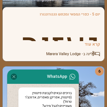
בזנזיבר
בין
נצא
יום 5 - כפרי המסאי ומכתש הנגורונגורו
נעזוב
למחרת
שתביא
קרא עוד
העדרים
לינה ב- Marera Valley Lodge
לספאר
6
WhatsApp
את
בבוקר
ברוכים הבאים לקבוצת פינגווין.
(פינגווין, אפריקן סאפריס, אדוונצ'ר
טרוול)
מעוניינים לקבל מידע?