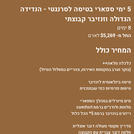
5 ימי ספארי בטיסה לסרנגטי - הנדידה
הגדולה וזנזיבר קבוצתי
8 ימים
החל מ-
$5,269
לאדם
המחיר כולל
כלכלה מלאה++
(בוקר וערב במקומות האירוח, צהריים במסלול הטיול)
טיסה בינלאומית לזנזיבר
טיסות פנימיות כפי שבתוכנית
מים מינרלים במהלך הספארי
מלונות ולודג׳ים ברמת comfort
ריזורט בזנזיבר ברמת 5* הכל כלול
מדריך מקומי מעולה דובר אנגלית
מלווה דובר עברית עם הקבוצה