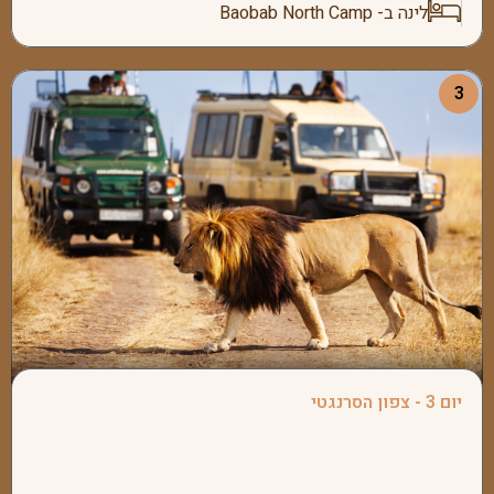
לינה ב- Baobab North Camp
הערב,
3
הבוקר
העברה
המוקדמ
יום 3 - צפון הסרנגטי