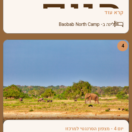
היום
קרא עוד
למלון
לינה ב- Baobab North Camp
נעלה
4
נקדיש
בקרבת
יום 4 - מצפון הסרנגטי למרכזו